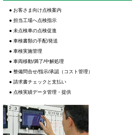
● お客さま向け点検案内
● 担当工場へ点検指示
● 未点検車の点検促進
● 車検書類の手配/発送
● 車検実施管理
● 車両移動/満了/中解処理
● 整備問合せ/指示/承認（コスト管理）
● 請求書チェックと支払い
● 点検実績データ管理・提供